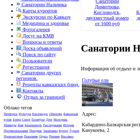
Санаторий
Санатории Нальчика
Димитрова,
Карты курортов
Кисловодск,
К
Экскурсии по Кавказу
двухместный номер
д
Медицина и здоровье
от 1600 руб
Фотогалерея
Досуг на КМВ
Вопросы и ответы
Санатории 
Доска объявлений
Поиск по сайту
Пользователи
Регистрация
Информация об отдыхе и л
Санатории других
регионов.
Голубые ели
Рецепты кавказских блюд.
Контакты
Отдых за границей
Облако тегов
Адрес:
Пятигорск
Культура
Кисловодск
Общество
Кавказская
кухня
Блюда
Спорт
Ессентуки
Дети
Молодежь
Кабардино-Балкарская респ
Минводы
Кмв
Безопасность
Расследование
История
Канукоева, 2
Противопоказания
Праздник
Экономика
Курорт
Туризм
Происшествия
Показания
Отдых
Питание
Выставка