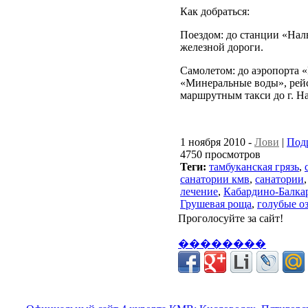
Как добраться:
Поездом: до станции «Нал
железной дороги.
Самолетом: до аэропорта «
«Минеральные воды», рей
маршрутным такси до г. Н
1 ноября 2010 -
Лови
|
Под
4750 просмотров
Теги:
тамбуканская грязь
,
санатории кмв
,
санатории
лечение
,
Кабардино-Балка
Грушевая роща
,
голубые о
Проголосуйте за сайт!
��������