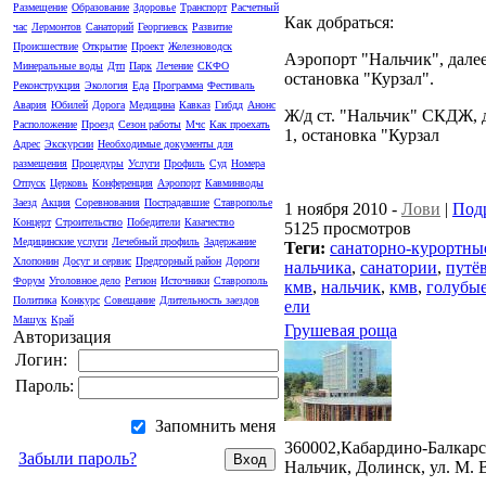
Размещение
Образование
Здоровье
Транспорт
Расчетный
Как добраться:
час
Лермонтов
Санаторий
Георгиевск
Развитие
Происшествие
Открытие
Проект
Железноводск
Аэропорт "Нальчик", дале
Минеральные воды
Дтп
Парк
Лечение
СКФО
остановка "Курзал".
Реконструкция
Экология
Еда
Программа
Фестиваль
Авария
Юбилей
Дорога
Медицина
Кавказ
Гибдд
Анонс
Ж/д ст. "Нальчик" СКДЖ, 
Расположение
Проезд
Сезон работы
Мчс
Как проехать
1, остановка "Курзал
Адрес
Экскурсии
Необходимые документы для
размещения
Процедуры
Услуги
Профиль
Суд
Номера
Отпуск
Церковь
Конференция
Аэропорт
Кавминводы
Заезд
Акция
Соревнования
Пострадавшие
Ставрополье
1 ноября 2010 -
Лови
|
Под
Концерт
Строительство
Победители
Казачество
5125 просмотров
Медицинские услуги
Лечебный профиль
Задержание
Теги:
санаторно-курортны
Хлопонин
Досуг и сервис
Предгорный район
Дороги
нальчика
,
санатории
,
путё
Форум
Уголовное дело
Регион
Источники
Ставрополь
кмв
,
нальчик
,
кмв
,
голубые
Политика
Конкурс
Совещание
Длительность заездов
ели
Машук
Край
Грушевая роща
Авторизация
Логин:
Пароль:
Запомнить меня
360002,Кабардино-Балкарск
Забыли пароль?
Нальчик, Долинск, ул. М. 