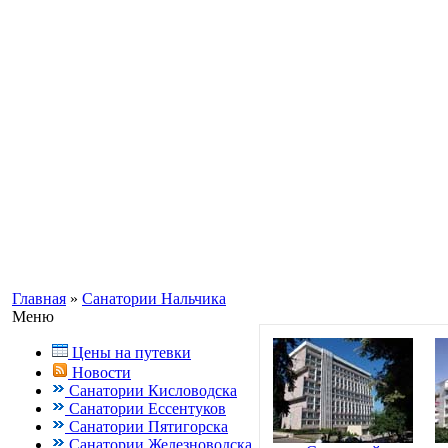
Информационный портал о Кавказ
Заказ путевок по бесплатному теле
Кисловодск, Ессентуки +7(988) 70
Главная
»
Санатории Нальчика
Меню
Цены на путевки
Новости
Санатории Кисловодска
Санатории Ессентуков
Санатории Пятигорска
Санатории Железноводска