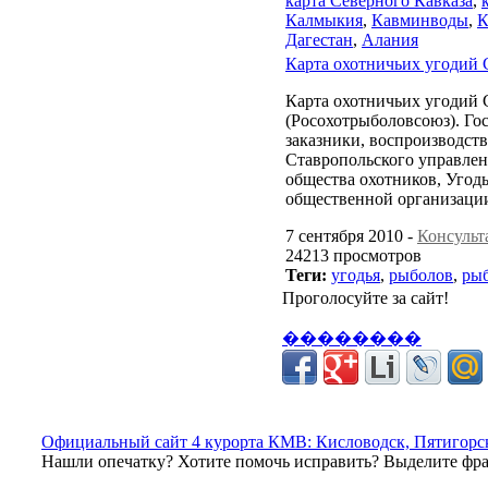
карта Северного Кавказа
,
Калмыкия
,
Кавминводы
,
К
Дагестан
,
Алания
Карта охотничьих угодий 
Карта охотничьих угодий 
(Росохотрыболовсоюз). Го
заказники, воспроизводств
Ставропольского управлен
общества охотников, Угод
общественной организации
7 сентября 2010 -
Консульт
24213 просмотров
Теги:
угодья
,
рыболов
,
ры
Проголосуйте за сайт!
��������
Официальный сайт 4 курорта КМВ: Кисловодск, Пятигорск
Нашли опечатку? Хотите помочь исправить? Выделите фраг