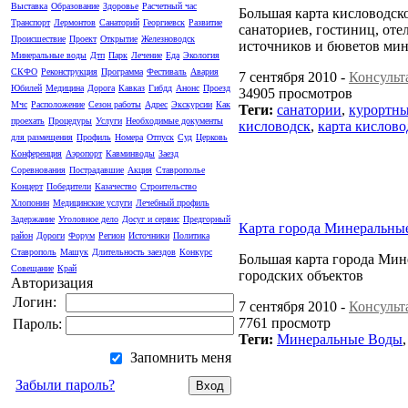
Выставка
Образование
Здоровье
Расчетный час
Большая карта кисловодско
Транспорт
Лермонтов
Санаторий
Георгиевск
Развитие
санаториев, гостиниц, оте
Происшествие
Проект
Открытие
Железноводск
источников и бюветов ми
Минеральные воды
Дтп
Парк
Лечение
Еда
Экология
СКФО
Реконструкция
Программа
Фестиваль
Авария
7 сентября 2010 -
Консульт
Юбилей
Медицина
Дорога
Кавказ
Гибдд
Анонс
Проезд
34905 просмотров
Мчс
Расположение
Сезон работы
Адрес
Экскурсии
Как
Теги:
санатории
,
курортны
проехать
Процедуры
Услуги
Необходимые документы
кисловодск
,
карта кислово
для размещения
Профиль
Номера
Отпуск
Суд
Церковь
Конференция
Аэропорт
Кавминводы
Заезд
Соревнования
Пострадавшие
Акция
Ставрополье
Концерт
Победители
Казачество
Строительство
Хлопонин
Медицинские услуги
Лечебный профиль
Задержание
Уголовное дело
Досуг и сервис
Предгорный
Карта города Минеральны
район
Дороги
Форум
Регион
Источники
Политика
Ставрополь
Машук
Длительность заездов
Конкурс
Большая карта города Мин
Совещание
Край
городских объектов
Авторизация
Логин:
7 сентября 2010 -
Консульт
7761 просмотр
Пароль:
Теги:
Минеральные Воды
Запомнить меня
Забыли пароль?