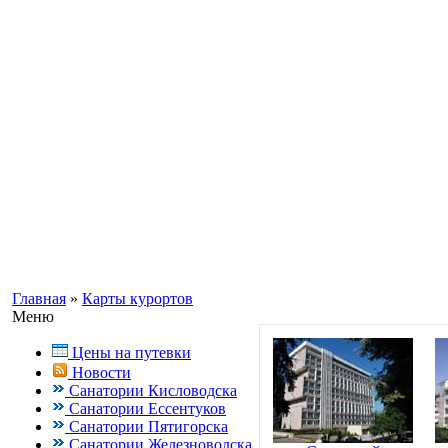
Информационный портал о Кавказ
Заказ путевок по бесплатному теле
Кисловодск, Ессентуки +7(988) 70
Главная
»
Карты курортов
Меню
Цены на путевки
Новости
Санатории Кисловодска
Санатории Ессентуков
Санатории Пятигорска
Санатории Железноводска