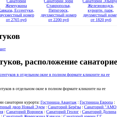
Санаторий
Санаторий Зори
Санаторий Эльбру
Жемчужина
Ставрополья,
Железноводск,
Кавказа, Ессентуки,
Пятигорск,
курортн. парк,
двухместный номер
двухместный номер
двухместный номе
от 2765 руб
от 2200 руб
от 1820 руб
туков
ант
туков, расположение санатори
нтуков в отдельном окне в полном формате кликните на ее
ми санатории курорта:
Гостиница Авантаж
:
Гостиница Европа
:
тиный двор Новый Эдем
:
Санаторий Берёзы
:
Санаторий "АМО
ия
:
Санаторий Воронеж
:
Санаторий Геолог
:
Санаторий Долина
:
Санаторий Жемчужина Кавказа
:
Санаторий имени Г.Г.