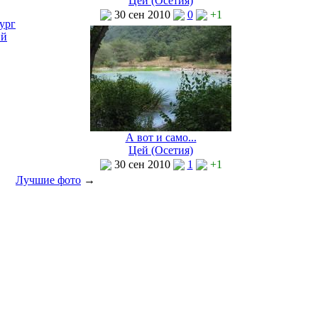
Цей (Осетия)
30 сен 2010
0
+1
ург
ий
А вот и само...
Цей (Осетия)
30 сен 2010
1
+1
Лучшие фото
→