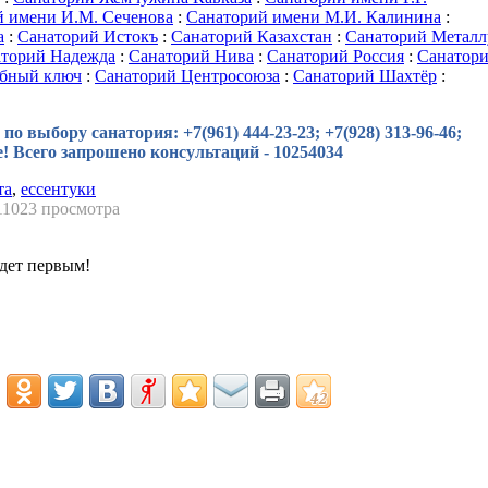
й имени И.М. Сеченова
:
Санаторий имени М.И. Калинина
:
а
:
Санаторий Истокъ
:
Санаторий Казахстан
:
Санаторий Металл
торий Надежда
:
Санаторий Нива
:
Санаторий Россия
:
Санатор
ебный ключ
:
Санаторий Центросоюза
:
Санаторий Шахтёр
:
о выбору санатория: +7(961) 444-23-23; +7(928) 313-96-46;
те! Всего запрошено консультаций - 10254034
та
,
ессентуки
11023 просмотра
дет первым!