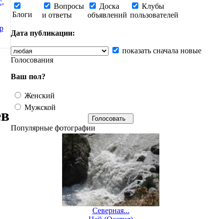
с,
Вопросы
Доска
Клубы
Блоги
и ответы
объявлений
пользователей
р
Дата публикации:
показать сначала новые
Голосования
Ваш пол?
Женский
Мужской
ев
Популярные фотографии
Северная...