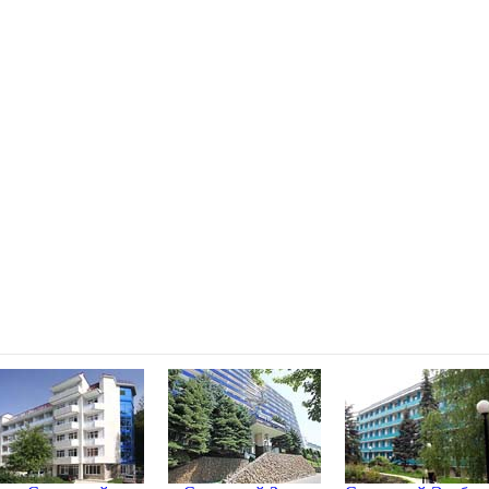
ских Минеральных Водах
фону: 8 (800) 200-47-07
0-23-23, Пятигорск, Железноводск +7(906) 440-23-23