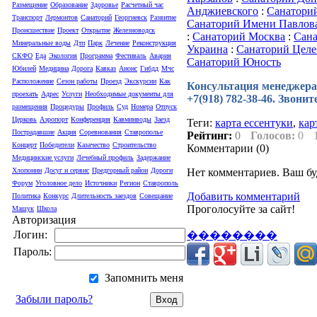
Размещение
Образование
Здоровье
Расчетный час
Анджиевского
:
Санатори
Транспорт
Лермонтов
Санаторий
Георгиевск
Развитие
Санаторий Имени Павлов
Происшествие
Проект
Открытие
Железноводск
:
Санаторий Москва
:
Сана
Минеральные воды
Дтп
Парк
Лечение
Реконструкция
Украина
:
Санаторий Цел
СКФО
Еда
Экология
Программа
Фестиваль
Авария
Санаторий Юность
Юбилей
Медицина
Дорога
Кавказ
Анонс
Гибдд
Мчс
Расположение
Сезон работы
Проезд
Экскурсии
Как
Консультация менеджера п
проехать
Адрес
Услуги
Необходимые документы для
+7(918) 782-38-46. Звони
размещения
Процедуры
Профиль
Суд
Номера
Отпуск
Церковь
Аэропорт
Конференция
Кавминводы
Заезд
Теги:
карта ессентуки
,
кар
Пострадавшие
Акция
Соревнования
Ставрополье
Рейтинг:
0
Голосов:
0
Концерт
Победители
Казачество
Строительство
Комментарии (
0
)
Медицинские услуги
Лечебный профиль
Задержание
Нет комментариев. Ваш бу
Хлопонин
Досуг и сервис
Предгорный район
Дороги
Форум
Уголовное дело
Источники
Регион
Ставрополь
Добавить комментарий
Политика
Конкурс
Длительность заездов
Совещание
Проголосуйте за сайт!
Машук
Школа
Авторизация
Логин:
��������
Пароль:
Запомнить меня
Забыли пароль?