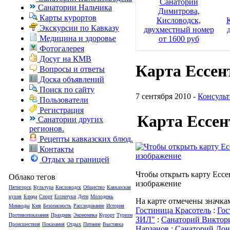
Санаторий
Санатории Нальчика
Димитрова,
Карты курортов
Кисловодск,
Экскурсии по Кавказу
двухместный номер
Медицина и здоровье
от 1600 руб
Фотогалерея
Досуг на КМВ
Карта Ессен
Вопросы и ответы
Доска объявлений
Поиск по сайту
7 сентября 2010 -
Консульт
Пользователи
Регистрация
Карта Ессен
Санатории других
регионов.
Рецепты кавказских блюд.
Контакты
Отдых за границей
Чтобы открыть карту Ессе
Облако тегов
изображение
Пятигорск
Культура
Кисловодск
Общество
Кавказская
кухня
Блюда
Спорт
Ессентуки
Дети
Молодежь
На карте отмечены значка
Минводы
Кмв
Безопасность
Расследование
История
Гостиница Красотель
:
Гос
Противопоказания
Праздник
Экономика
Курорт
Туризм
ЗИЛ"
:
Санаторий Виктор
Происшествия
Показания
Отдых
Питание
Выставка
Нарзанов
:
Санаторий Дон