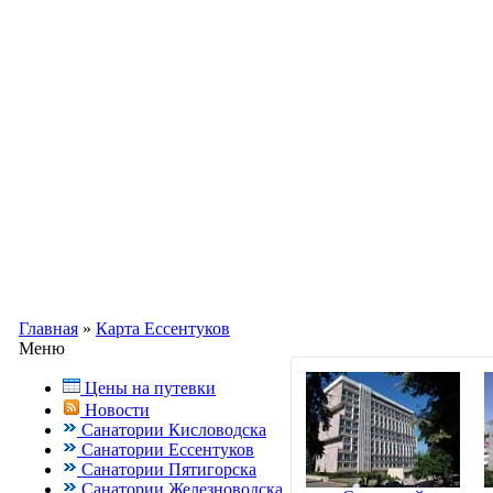
Информационный портал о Кавказ
Заказ путевок по бесплатному теле
Кисловодск, Ессентуки +7(988) 70
Главная
»
Карта Ессентуков
Меню
Цены на путевки
Новости
Санатории Кисловодска
Санатории Ессентуков
Санатории Пятигорска
Санатории Железноводска