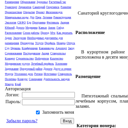
Размещение
Образование
Здоровье
Расчетный час
Транспорт
Лермонтов
Санаторий
Георгиевск
Развитие
Санаторий круглогодично
Происшествие
Открытие
Проект
Железноводск
Минеральные воды
Дтп
Парк
Лечение
Реконструкция
Экология
СКФО
Еда
Программа
Фестиваль
Авария
Юбилей
Дорога
Медицина
Кавказ
Анонс
Гибдд
Расположение
Расположение
Сезон работы
Проезд
Мчс
Как проехать
Адрес
Экскурсии
Необходимые документы для
размещения
Процедуры
Услуги
Профиль
Номера
Отпуск
Суд
Церковь
Конференция
Кавминводы
Аэропорт
Заезд
В курортном районе г
Соревнования
Пострадавшие
Акция
Ставрополье
расположена в десяти мин
Концерт
Строительство
Победители
Казачество
Медицинские услуги
Лечебный профиль
Хлопонин
Задержание
Предгорный район
Дороги
Досуг и сервис
Форум
Уголовное дело
Регион
Источники
Ставрополь
Размещение
Политика
Конкурс
Совещание
Длительность заездов
Машук
Край
Авторизация
Логин:
Пятиэтажный спальный
лечебным корпусом, пла
Пароль:
залами.
Запомнить меня
Забыли пароль?
Категория номера: