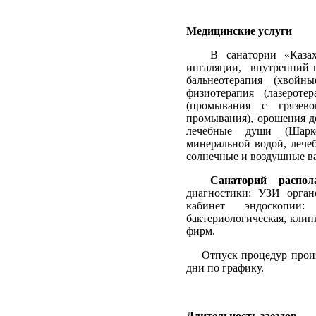
Медицинские услуги
В санатории «Казах
ингаляции,
внутренний 
бальнеотерапия (хвойн
физиотерапия (лазероте
(промывания с грязев
промывания), орошения д
лечебные души (Шарко
минеральной водой, лечеб
солнечные и воздушные в
Санаторий
распол
диагностики: УЗИ орган
кабинет эндоскопии: 
бактериологическая, клин
фирм.
Отпуск процедур произ
дни по графику.
Длительность заездов