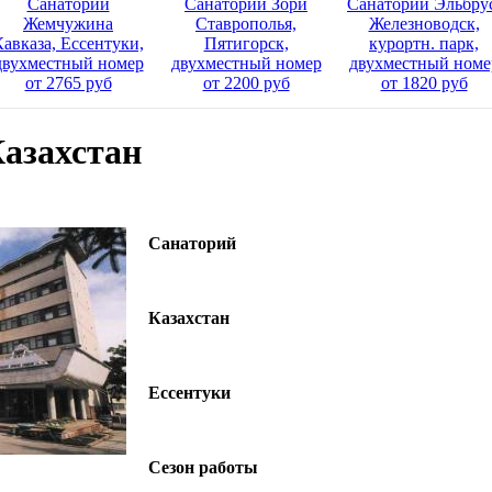
Санаторий
Санаторий Зори
Санаторий Эльбру
Жемчужина
Ставрополья,
Железноводск,
Кавказа, Ессентуки,
Пятигорск,
курортн. парк,
двухместный номер
двухместный номер
двухместный номе
от 2765 руб
от 2200 руб
от 1820 руб
азахстан
Санаторий
Казахстан
Ессентуки
Сезон работы