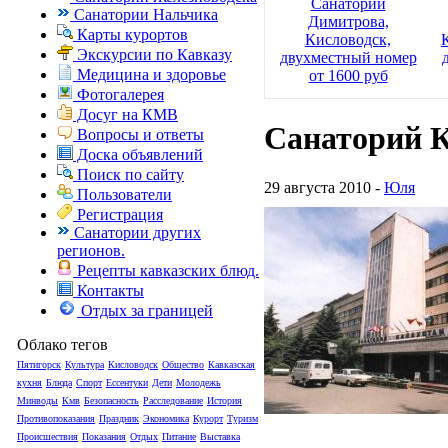
Санаторий
Санатории Нальчика
Димитрова,
Карты курортов
Кисловодск,
Экскурсии по Кавказу
двухместный номер
Медицина и здоровье
от 1600 руб
Фотогалерея
Досуг на КМВ
Санаторий К
Вопросы и ответы
Доска объявлений
Поиск по сайту
29 августа 2010 -
Юля
Пользователи
Регистрация
Санатории других
регионов.
Рецепты кавказских блюд.
Контакты
Отдых за границей
Облако тегов
Пятигорск
Культура
Кисловодск
Общество
Кавказская
кухня
Блюда
Спорт
Ессентуки
Дети
Молодежь
Минводы
Кмв
Безопасность
Расследование
История
Противопоказания
Праздник
Экономика
Курорт
Туризм
Происшествия
Показания
Отдых
Питание
Выставка