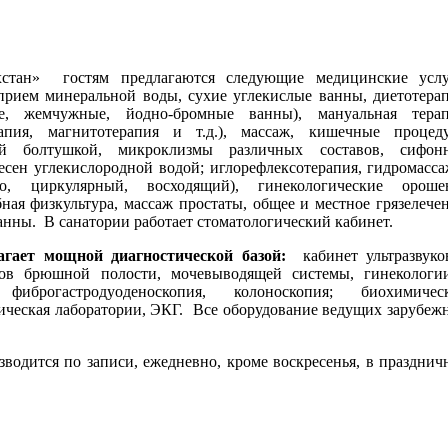
стан»
гостям предлагаются следующие медицинские услу
прием минеральной воды, сухие углекислые ванны, диетотерап
ые, жемчужные, йодно-бромные ванны), мануальная терап
рапия, магнитотерапия и т.д.), массаж, кишечные процед
ой болтушкой, микроклизмы различных составов, сифон
есен углекислородной водой; иглорефлексотерапия, гидромасса
, циркулярный, восходящий), гинекологические ороше
ная физкультура, массаж простаты, общее и местное грязелечен
анны.
В санатории работает стоматологический кабинет.
агает мощной диагностической базой:
кабинет ультразвуко
ов брюшной полости, мочевыводящей системы, гинекологии
фиброгастродуоденоскопия, колоноскопия; биохимическ
ическая лаборатории, ЭКГ.
Все оборудование ведущих зарубеж
водится по записи, ежедневно, кроме воскресенья, в празднич