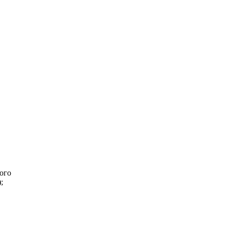
ого
;