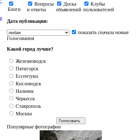
с,
Вопросы
Доска
Клубы
Блоги
и ответы
объявлений
пользователей
р
Дата публикации:
показать сначала новые
Голосования
Какой город лучше?
Железноводск
Пятигорск
Ессентуки
Кисловодск
Нальчик
Черкесск
Ставрополь
Москва
Популярные фотографии