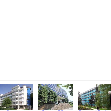
ских Минеральных Водах
фону: 8 (800) 200-47-07
0-23-23, Пятигорск, Железноводск +7(906) 440-23-23