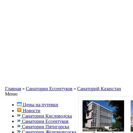
Информационный портал о Кавказ
Заказ путевок по бесплатному теле
Кисловодск, Ессентуки +7(988) 70
Главная
»
Санатории Ессентуков
»
Санаторий Казахстан
Меню
Цены на путевки
Новости
Санатории Кисловодска
Санатории Ессентуков
Санатории Пятигорска
Санатории Железноводска