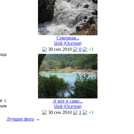
Северная...
Цей (Осетия)
30 сен 2010
0
+1
ица
и с
А вот и само...
ным
Цей (Осетия)
30 сен 2010
1
+1
Лучшие фото
→