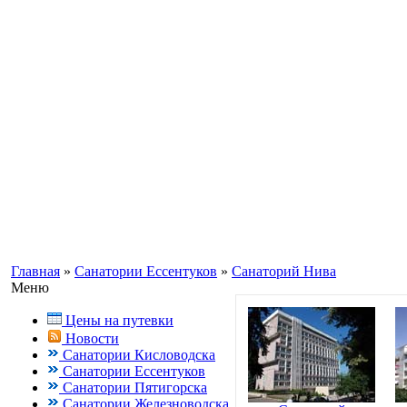
Информационный портал о Кавказ
Заказ путевок по бесплатному теле
Кисловодск, Ессентуки +7(988) 70
Главная
»
Санатории Ессентуков
»
Санаторий Нива
Меню
Цены на путевки
Новости
Санатории Кисловодска
Санатории Ессентуков
Санатории Пятигорска
Санатории Железноводска