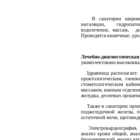
В санатории широко
ингаляции,
гидропати
водолечение, массаж,
д
Проводятся кишечные, уро
Лечебно-диагностическа
укомплектована высококв
Здравница располагает:
проктологическим, гинек
стоматологическим кабин
массажем, ванным отделен
желудка, десневых орошен
Также в санатории прои
поджелудочной железы, п
остаточной мочи, щитовид
Электрокардиография,
анализ крови общий, анал
биохимический анализ кро