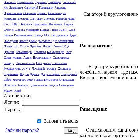
Выставка
Образование
Здоровье
Транспорт
Расчетный
час
Лермонтов
Санаторий
Георгиевск
Развитие
Санаторий круглогодично
Происшествие
Открытие
Проект
Железноводск
Минеральные воды
Дтп
Парк
Лечение
Реконструкция
Еда
СКФО
Экология
Программа
Фестиваль
Авария
Юбилей
Дорога
Медицина
Кавказ
Гибдд
Анонс
Сезон
работы
Расположение
Проезд
Мчс
Как проехать
Адрес
Экскурсии
Необходимые документы для размещения
Расположение
Процедуры
Услуги
Профиль
Номера
Отпуск
Суд
Церковь
Кавминводы
Аэропорт
Конференция
Заезд
Соревнования
Акция
Пострадавшие
Ставрополье
Концерт
Строительство
Победители
Казачество
В центре курортной з
Медицинские услуги
Лечебный профиль
Хлопонин
лечебным парком,
где нах
Задержание
Форум
Дороги
Досуг и сервис
Предгорный
Европе грязелечебницей и
район
Уголовное дело
Регион
Источники
Ставрополь
Политика
Конкурс
Длительность заездов
Совещание
Машук
Край
Авторизация
Логин:
Размещение
Пароль:
Запомнить меня
Отдыхающим санатория
Забыли пароль?
категории комфортности.