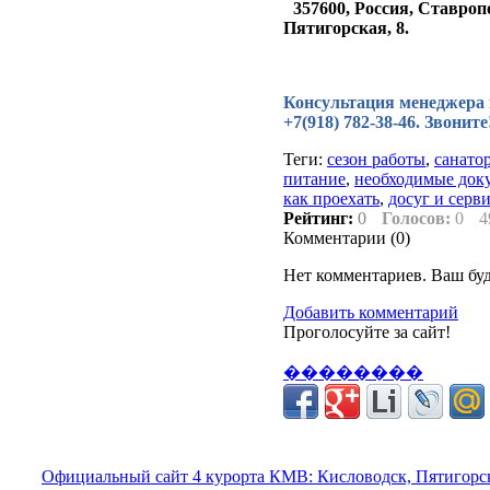
357600, Россия, Ставроп
Пятигорская, 8.
Консультация менеджера по
+7(918) 782-38-46. Звонит
Теги:
сезон работы
,
санато
питание
,
необходимые док
как проехать
,
досуг и серв
Рейтинг:
0
Голосов:
0
4
Комментарии (
0
)
Нет комментариев. Ваш бу
Добавить комментарий
Проголосуйте за сайт!
��������
Официальный сайт 4 курорта КМВ: Кисловодск, Пятигорск