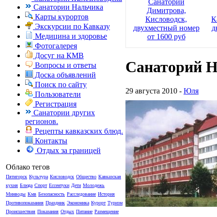
Санаторий
Санатории Нальчика
Димитрова,
Карты курортов
Кисловодск,
К
Экскурсии по Кавказу
двухместный номер
д
Медицина и здоровье
от 1600 руб
Фотогалерея
Досуг на КМВ
Санаторий 
Вопросы и ответы
Доска объявлений
Поиск по сайту
29 августа 2010 -
Юля
Пользователи
Регистрация
Санатории других
регионов.
Рецепты кавказских блюд.
Контакты
Отдых за границей
Облако тегов
Пятигорск
Культура
Кисловодск
Общество
Кавказская
кухня
Блюда
Спорт
Ессентуки
Дети
Молодежь
Минводы
Кмв
Безопасность
Расследование
История
Противопоказания
Праздник
Экономика
Курорт
Туризм
Происшествия
Показания
Отдых
Питание
Размещение