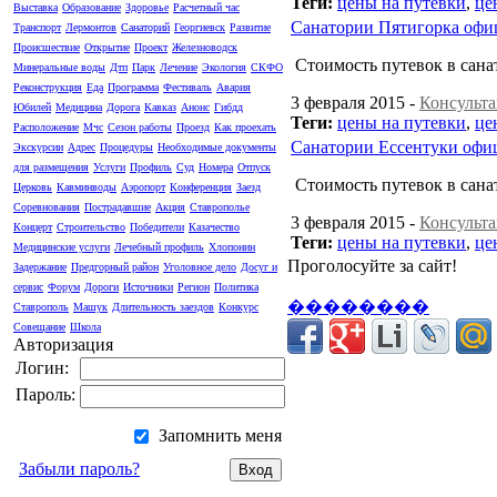
Теги:
цены на путевки
,
це
Выставка
Образование
Здоровье
Расчетный час
Санатории Пятигорка офи
Транспорт
Лермонтов
Санаторий
Георгиевск
Развитие
Происшествие
Открытие
Проект
Железноводск
Стоимость путевок в сан
Минеральные воды
Дтп
Парк
Лечение
Экология
СКФО
Реконструкция
Еда
Программа
Фестиваль
Авария
3 февраля 2015 -
Консульта
Юбилей
Медицина
Дорога
Кавказ
Анонс
Гибдд
Теги:
цены на путевки
,
це
Расположение
Мчс
Сезон работы
Проезд
Как проехать
Санатории Ессентуки офи
Экскурсии
Адрес
Процедуры
Необходимые документы
для размещения
Услуги
Профиль
Суд
Номера
Отпуск
Стоимость путевок в сана
Церковь
Кавминводы
Аэропорт
Конференция
Заезд
Соревнования
Пострадавшие
Акция
Ставрополье
3 февраля 2015 -
Консульта
Концерт
Строительство
Победители
Казачество
Теги:
цены на путевки
,
це
Медицинские услуги
Лечебный профиль
Хлопонин
Проголосуйте за сайт!
Задержание
Предгорный район
Уголовное дело
Досуг и
сервис
Форум
Дороги
Источники
Регион
Политика
��������
Ставрополь
Машук
Длительность заездов
Конкурс
Совещание
Школа
Авторизация
Логин:
Пароль:
Запомнить меня
Забыли пароль?