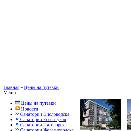
Информационный портал о Кавказ
Заказ путевок по бесплатному теле
Кисловодск, Ессентуки +7(988) 70
Главная
»
Цены на путевки
Меню
Цены на путевки
Новости
Санатории Кисловодска
Санатории Ессентуков
Санатории Пятигорска
Санатории Железноводска