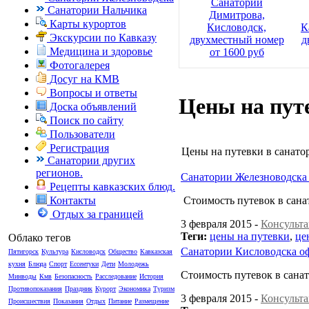
Санаторий
Санатории Нальчика
Димитрова,
Карты курортов
Кисловодск,
К
Экскурсии по Кавказу
двухместный номер
д
Медицина и здоровье
от 1600 руб
Фотогалерея
Досуг на КМВ
Вопросы и ответы
Цены на пут
Доска объявлений
Поиск по сайту
Пользователи
Регистрация
Цены на путевки в санато
Санатории других
регионов.
Санатории Железноводска
Рецепты кавказских блюд.
Контакты
Стоимость путевок в сан
Отдых за границей
3 февраля 2015 -
Консульта
Теги:
цены на путевки
,
це
Облако тегов
Санатории Кисловодска о
Пятигорск
Культура
Кисловодск
Общество
Кавказская
кухня
Блюда
Спорт
Ессентуки
Дети
Молодежь
Стоимость путевок в сана
Минводы
Кмв
Безопасность
Расследование
История
Противопоказания
Праздник
Курорт
Экономика
Туризм
3 февраля 2015 -
Консульта
Происшествия
Показания
Отдых
Питание
Размещение