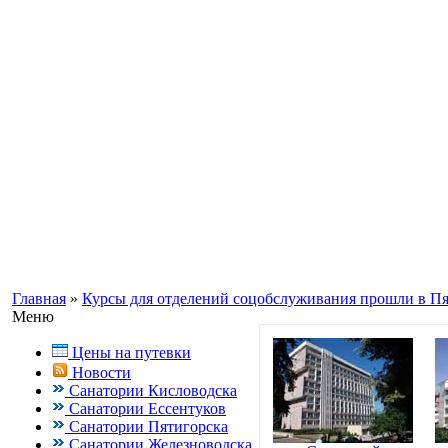
Информационный портал о Кавказ
Заказ путевок по бесплатному теле
Кисловодск, Ессентуки +7(988) 70
Главная
»
Курсы для отделений соцобслуживания прошли в Пя
Меню
Цены на путевки
Новости
Санатории Кисловодска
Санатории Ессентуков
Санатории Пятигорска
Санатории Железноводска