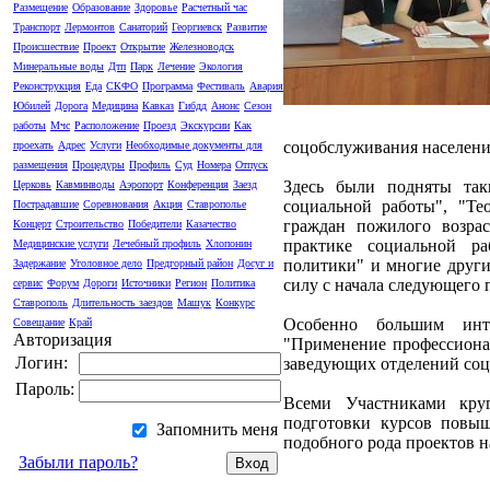
Размещение
Образование
Здоровье
Расчетный час
Транспорт
Лермонтов
Санаторий
Георгиевск
Развитие
Происшествие
Проект
Открытие
Железноводск
Минеральные воды
Дтп
Парк
Лечение
Экология
Реконструкция
Еда
СКФО
Программа
Фестиваль
Авария
Юбилей
Дорога
Медицина
Кавказ
Гибдд
Анонс
Сезон
работы
Мчс
Расположение
Проезд
Экскурсии
Как
соцобслуживания населени
проехать
Адрес
Услуги
Необходимые документы для
размещения
Процедуры
Профиль
Суд
Номера
Отпуск
Здесь были подняты так
Церковь
Кавминводы
Аэропорт
Конференция
Заезд
социальной работы", "Те
Пострадавшие
Соревнования
Акция
Ставрополье
граждан пожилого возра
Концерт
Строительство
Победители
Казачество
практике социальной ра
Медицинские услуги
Лечебный профиль
Хлопонин
политики" и многие други
Задержание
Уголовное дело
Предгорный район
Досуг и
силу с начала следующего г
сервис
Форум
Дороги
Источники
Регион
Политика
Ставрополь
Длительность заездов
Машук
Конкурс
Особенно большим инте
Совещание
Край
Авторизация
"Применение профессионал
Логин:
заведующих отделений соц
Пароль:
Всеми Участниками кру
подготовки курсов повыш
Запомнить меня
подобного рода проектов н
Забыли пароль?