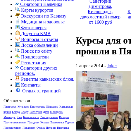
Санаторий
Санатории Нальчика
Димитрова,
Карты курортов
Кисловодск,
К
Экскурсии по Кавказу
двухместный номер
д
Медицина и здоровье
от 1600 руб
Фотогалерея
Досуг на КМВ
Курсы для о
Вопросы и ответы
Доска объявлений
прошли в Пя
Поиск по сайту
Пользователи
Регистрация
1 апреля 2014 -
Joker
Санатории других
регионов.
Рецепты кавказских блюд.
Контакты
Отдых за границей
Облако тегов
Пятигорск
Культура
Кисловодск
Общество
Кавказская
кухня
Блюда
Спорт
Ессентуки
Дети
Молодежь
Минводы
Кмв
Безопасность
Расследование
История
Противопоказания
Праздник
Курорт
Экономика
Туризм
Происшествия
Показания
Отдых
Питание
Выставка