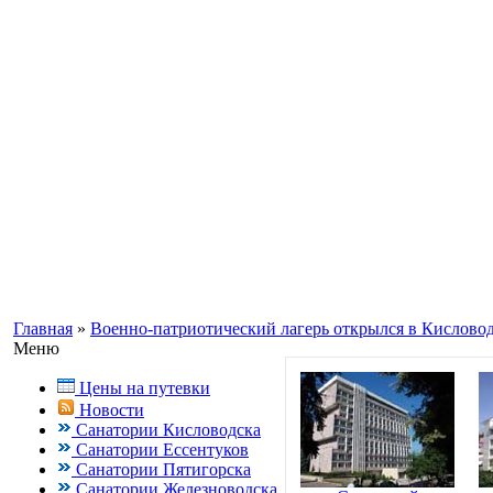
Информационный портал о Кавказ
Заказ путевок по бесплатному теле
Кисловодск, Ессентуки +7(988) 70
Главная
»
Военно-патриотический лагерь открылся в Кислово
Меню
Цены на путевки
Новости
Санатории Кисловодска
Санатории Ессентуков
Санатории Пятигорска
Санатории Железноводска