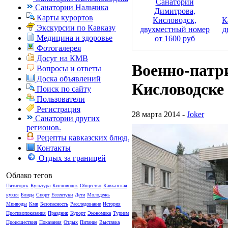
Санаторий
Санатории Нальчика
Димитрова,
Карты курортов
Кисловодск,
К
Экскурсии по Кавказу
двухместный номер
д
Медицина и здоровье
от 1600 руб
Фотогалерея
Досуг на КМВ
Военно-патр
Вопросы и ответы
Доска объявлений
Кисловодске
Поиск по сайту
Пользователи
Регистрация
28 марта 2014 -
Joker
Санатории других
регионов.
Рецепты кавказских блюд.
Контакты
Отдых за границей
Облако тегов
Пятигорск
Культура
Кисловодск
Общество
Кавказская
кухня
Блюда
Спорт
Ессентуки
Дети
Молодежь
Минводы
Кмв
Безопасность
Расследование
История
Противопоказания
Праздник
Курорт
Экономика
Туризм
Происшествия
Показания
Отдых
Питание
Выставка