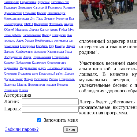
Размещение
Образование
Здоровье
Расчетный час
Транспорт
Лермонтов
Санаторий
Георгиевск
Развитие
Происшествие
Открытие
Проект
Железноводск
Минеральные воды
Дтп
Парк
Лечение
Экология
Еда
Реконструкция
СКФО
Программа
Фестиваль
Авария
Юбилей
Медицина
Дорога
Кавказ
Анонс
Гибдд
Мчс
Сезон работы
Расположение
Проезд
Экскурсии
Как
сплоченный характер вза
проехать
Адрес
Услуги
Необходимые документы для
интересных и главное пол
размещения
Процедуры
Профиль
Суд
Номера
Отпуск
родины".
Церковь
Конференция
Аэропорт
Кавминводы
Заезд
Пострадавшие
Акция
Соревнования
Ставрополье
Участников весенней сме
Концерт
Победители
Казачество
Строительство
альпинистской и тактико
Задержание
Медицинские услуги
Лечебный профиль
лошадях. В качестве ку
Хлопонин
Уголовное дело
Предгорный район
Дороги
музыкальных вечеров, 
Досуг и сервис
Форум
Источники
Регион
Ставрополь
увлекательные беседы с 
Политика
Машук
Длительность заездов
Конкурс
соблюдения здорового образ
Совещание
Школа
Авторизация
Логин:
Лагерь будет действовать
показательные выступлен
Пароль:
концертная программа.
Запомнить меня
Забыли пароль?