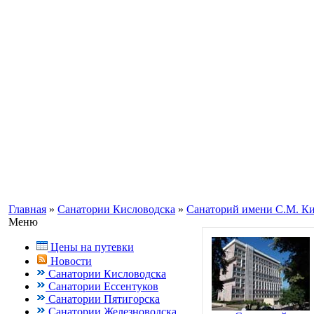
Информационный портал о Кавказ
Заказ путевок по бесплатному теле
Кисловодск, Ессентуки +7(988) 70
Главная
»
Санатории Кисловодска
»
Санаторий имени С.М. К
Меню
Цены на путевки
Новости
Санатории Кисловодска
Санатории Ессентуков
Санатории Пятигорска
Санатории Железноводска