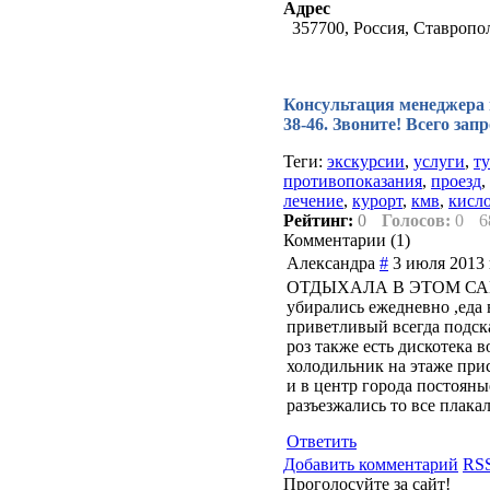
Адрес
357700, Россия, Ставрополь
Консультация менеджера по
38-46. Звоните! Всего зап
Теги:
экскурсии
,
услуги
,
т
противопоказания
,
проезд
,
лечение
,
курорт
,
кмв
,
кисл
Рейтинг:
0
Голосов:
0
6
Комментарии (
1
)
Александра
#
3 июля 2013 
ОТДЫХАЛА В ЭТОМ СА
убирались ежедневно ,еда 
приветливый всегда подска
роз также есть дискотека 
холодильник на этаже прис
и в центр города постояны
разъезжались то все плака
Ответить
Добавить комментарий
RSS
Проголосуйте за сайт!