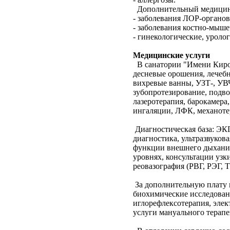
Дополнительный медицин
- заболевания ЛОР-органов
- заболевания костно-мыш
- гинекологические, уроло
Медицинские услуги
В санатории "Имени Киров
десневые орошения, лечеб
вихревые ванны, УЗТ-, УВЧ
зубопротезирование, подво
лазеротерапия, барокамера
ингаляции, ЛФК, механотер
Диагностическая база: ЭКГ
диагностика, ультразвуков
функции внешнего дыхания
уровнях, консультации узк
реовазография (РВГ, РЭГ, Т
За дополнительную плату 
биохимические исследовани
иглорефлексотерапия, элек
услуги мануального терапе