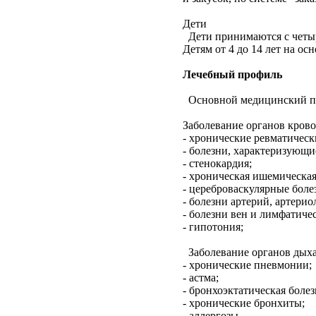
Дети
Дети принимаются с четыр
Детям от 4 до 14 лет на ос
Лечебный профиль
Основной медицинский пр
Заболевание органов кров
- хронические ревматическ
- болезни, характеризующ
- стенокардия;
- хроническая ишемическая
- цереброваскулярные боле
- болезни артерий, артерио
- болезни вен и лимфатиче
- гипотония;
Заболевание органов дыха
- хронические пневмонии;
- астма;
- бронхоэктатическая болез
- хронические бронхиты;
- аллергозы.