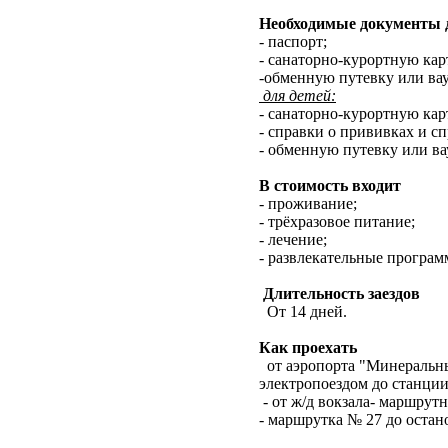
Необходимые документы д
- паспорт;
- санаторно-курортную кар
-обменную путевку или вау
для детей:
- санаторно-курортную кар
- справки о прививках и с
- обменную путевку или ва
В стоимость входит
- проживание;
- трёхразовое питание;
- лечение;
- развлекательные програм
Длительность заездов
От 14 дней.
Как проехать
от аэропорта "Минеральные
электропоездом до станции
- от ж/д вокзала- маршрутн
- маршрутка № 27 до остан