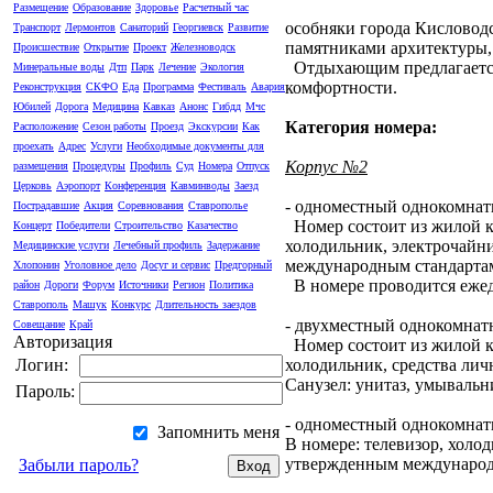
Размещение
Образование
Здоровье
Расчетный час
особняки города Кисловод
Транспорт
Лермонтов
Санаторий
Георгиевск
Развитие
памятниками архитектуры,
Происшествие
Открытие
Проект
Железноводск
Отдыхающим предлагается
Минеральные воды
Дтп
Парк
Лечение
Экология
комфортности.
Реконструкция
СКФО
Еда
Программа
Фестиваль
Авария
Юбилей
Дорога
Медицина
Кавказ
Анонс
Гибдд
Мчс
Категория номера:
Расположение
Сезон работы
Проезд
Экскурсии
Как
проехать
Адрес
Услуги
Необходимые документы для
Корпус №2
размещения
Процедуры
Профиль
Суд
Номера
Отпуск
Церковь
Аэропорт
Конференция
Кавминводы
Заезд
- одноместный однокомнат
Пострадавшие
Акция
Соревнования
Ставрополье
Номер состоит из жилой ко
Концерт
Победители
Строительство
Казачество
холодильник, электрочайни
Медицинские услуги
Лечебный профиль
Задержание
международным стандартам.
Хлопонин
Уголовное дело
Досуг и сервис
Предгорный
В номере проводится ежедн
район
Дороги
Форум
Источники
Регион
Политика
Ставрополь
Машук
Конкурс
Длительность заездов
- двухместный однокомнат
Совещание
Край
Авторизация
Номер состоит из жилой ко
холодильник, средства ли
Логин:
Санузел: унитаз, умывальн
Пароль:
- одноместный однокомнат
Запомнить меня
В номере: телевизор, холо
утвержденным международны
Забыли пароль?