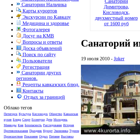
Санаторий
Санатории Нальчика
Димитрова,
Карты курортов
Кисловодск,
Экскурсии по Кавказу
двухместный номер
Медицина и здоровье
от 1600 руб
Фотогалерея
Досуг на КМВ
Санаторий и
Вопросы и ответы
Доска объявлений
Поиск по сайту
19 июля 2010 -
Joker
Пользователи
Регистрация
Санатории других
регионов.
Рецепты кавказских блюд.
Контакты
Отдых за границей
Облако тегов
Пятигорск
Культура
Кисловодск
Общество
Кавказская
кухня
Блюда
Спорт
Ессентуки
Дети
Молодежь
Минводы
Кмв
Безопасность
Расследование
История
Противопоказания
Праздник
Курорт
Экономика
Туризм
Происшествия
Показания
Отдых
Питание
Выставка