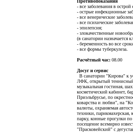
Противопоказания
- все заболевания в острой
- острые инфекционные заб
- все венерические заболев
- все психические заболев
- эпилепсия;
- злокачественные новообр
(в санатории назначается 
- беременность во все срок
- все формы туберкулеза.
Расчётный час:
08.00
Досуг и сервис
В санатории "Кирова" к ус
ЛФК, открытый теннисный 
музыкальная гостиная, шах
косметический кабинет, ба
Приэльбрусье, по окрестно
коварства и любви", на "К
валюты, охраняемая автосто
техники, парикмахерская, 
парку, конные прогулки по
посещение всемирно извест
"Прасковейский" с дегуста