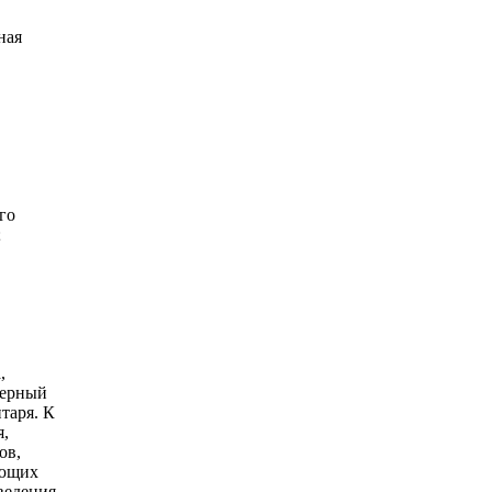
ная
го
;
,
жерный
таря. К
я,
ов,
ающих
ведения