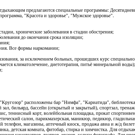
отдыхающим предлагаются специальные программы: Десятиднев
программа, "Красота и здоровье", "Мужское здоровье".
 стадии, хронические заболевания в стадии обострения;
олевания до окончания срока изоляции;
ания;
ания. Все формы наркомании;
разования, за исключением больных, прошедших курс специально
ачается климатолечение, диетотерапия, питьё минеральной воды)
и;
"Кругозор" расположены бар "Нимфа", "Кариатида", библиотека
 зал, бильярд, бассейн (открытый и закрытый), спортзал, трена
ннис, теннисный корт, волейбольная площадка, прокат спортинвен
тический салон, парикмахерская, маникюр, педикюр, гладильна
 телефон, магазины, аптечный киоск, продажа авиа и ж/д билет
янка, детская комната, фитобар, стирка и химчистка. Для отдых
ещения кинотеатров, театров, музеев, услуги фотографа. Для про