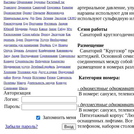
Выставка
Образование
Здоровье
Расчетный час
артериальное давление, у
Транспорт
Лермонтов
Санаторий
Георгиевск
Развитие
нарзаны используют для и
Происшествие
Проект
Открытие
Железноводск
используют сульфидную ил
Минеральные воды
Дтп
Парк
Лечение
Экология
СКФО
Реконструкция
Еда
Программа
Фестиваль
Авария
Сезон работы
Юбилей
Медицина
Дорога
Кавказ
Анонс
Гибдд
Мчс
Санаторий круглогодичног
Расположение
Сезон работы
Проезд
Экскурсии
Как
проехать
Адрес
Процедуры
Услуги
Необходимые
Размещение
документы для размещения
Профиль
Суд
Номера
Санаторий "Кругозор" пред
Отпуск
Церковь
Аэропорт
Конференция
Кавминводы
коттеджей. Основной семиэ
Заезд
Акция
Пострадавшие
Соревнования
Ставрополье
соединенных между собой
Концерт
Строительство
Победители
Казачество
размещение в номерах раз
Медицинские услуги
Лечебный профиль
Задержание
Хлопонин
Уголовное дело
Досуг и сервис
Предгорный
Категория номера:
район
Форум
Дороги
Источники
Регион
Ставрополь
Политика
Машук
Длительность заездов
Конкурс
- одноместные однокомнат
Совещание
Школа
Авторизация
В номере: санузел, телевиз
Логин:
- двухместные однокомнат
Пароль:
В номере: санузел, телевиз
Пятиэтажный корпус "Люкс
Запомнить меня
оснащенных лифтами. Все 
телефоном, набором столов
Забыли пароль?