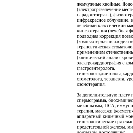
жемчужные хвойные, йодо-
(электрогрязелечение мест
парадонтогрязь ), физиотер
инфракрасное облучение, в
лечебный классический мас
кинезотерапия (лечебная ф
подводная коррекция позво
(компьютерная психодиагно
терапевтическая стоматоло
применением отечественных
(клинический анализ крови
электрокардиография с ко
(гастроэнтеролога,
гинеколога,диетолога,кард
стоматолога, терапевта, у
озонотерапия.
За дополнительную плату п
спермограмма, биохимическ
микоплазмы, ПСА, иммунол
терапия, массажи (космети
аппаратный кишечный мони
гинекологические грязевые
предстательной железы, ми
дождевой, восходящий).