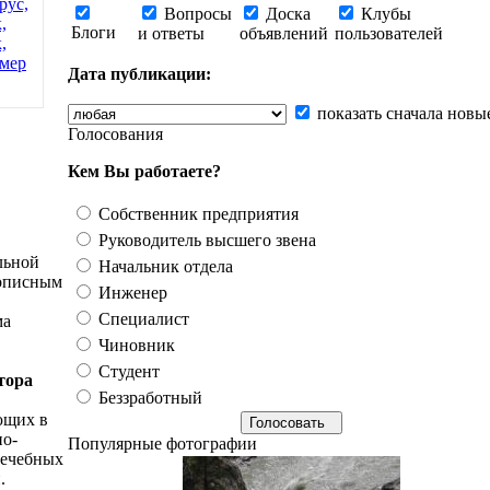
рус,
Вопросы
Доска
Клубы
,
Блоги
и ответы
объявлений
пользователей
,
мер
Дата публикации:
показать сначала новы
Голосования
Кем Вы работаете?
Собственник предприятия
Руководитель высшего звена
льной
Начальник отдела
вописным
Инженер
Специалист
ма
Чиновник
Студент
тора
Беззработный
ющих в
но-
Популярные фотографии
лечебных
.