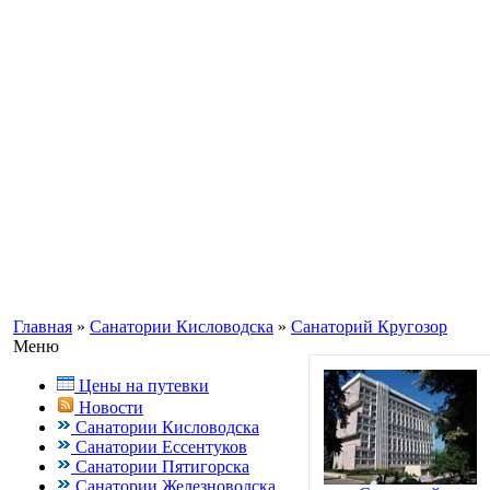
Информационный портал о Кавказ
Заказ путевок по бесплатному теле
Кисловодск, Ессентуки +7(988) 70
Главная
»
Санатории Кисловодска
»
Санаторий Кругозор
Меню
Цены на путевки
Новости
Санатории Кисловодска
Санатории Ессентуков
Санатории Пятигорска
Санатории Железноводска