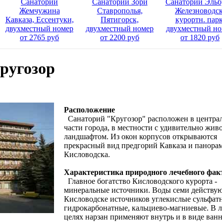
Санаторий
Санаторий Зори
Санаторий Эльб
Жемчужина
Ставрополья,
Железноводск
Кавказа, Ессентуки,
Пятигорск,
курортн. парк
двухместный номер
двухместный номер
двухместный но
от 2765 руб
от 2200 руб
от 1820 руб
ругозор
Расположение
Санаторий "Кругозор" расположен в центра
части города, в местности с удивительно жи
ландшафтом. Из окон корпусов открываются
прекрасный вид предгорий Кавказа и панора
Кисловодска.
Характеристика природного лечебного фак
Главное богатство Кисловодского курорта -
минеральные источники. Воды семи действу
Кисловодске источников углекислые сульфат
гидрокарбонатные, кальциево-магниевые. В 
целях нарзан применяют внутрь и в виде ванн