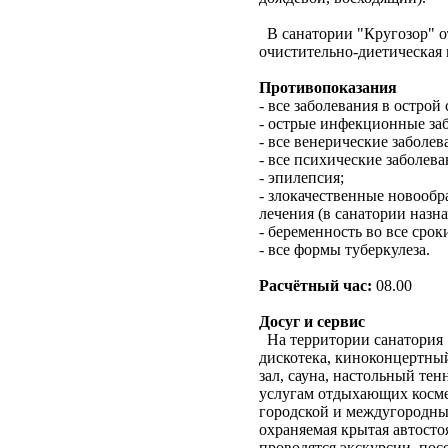
В санатории "Кругозор" 
очистительно-диетическая 
Противопоказания
- все заболевания в острой
- острые инфекционные заб
- все венерические заболев
- все психические заболев
- эпилепсия;
- злокачественные новооб
лечения (в санатории назн
- беременность во все срок
- все формы туберкулеза.
Расчётный час:
08.00
Досуг и сервис
На территории санатория 
дискотека, киноконцертный
зал, сауна, настольный те
услугам отдыхающих косме
городской и междугородный
охраняемая крытая автосто
проводятся экскурсии, пос