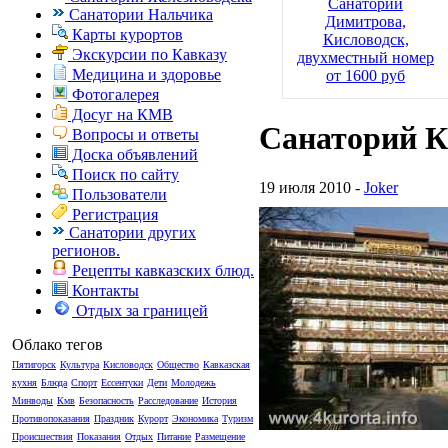
Санаторий
Санатории Нальчика
Димитрова,
Карты курортов
Кисловодск,
Экскурсии по Кавказу
двухместный номер
Медицина и здоровье
от 1600 руб
Фотогалерея
Досуг на КМВ
Санаторий К
Вопросы и ответы
Доска объявлений
Поиск по сайту
19 июля 2010 -
Joker
Пользователи
Регистрация
Санатории других
регионов.
Рецепты кавказских блюд.
Контакты
Отдых за границей
Облако тегов
Пятигорск
Культура
Кисловодск
Общество
Кавказская
кухня
Блюда
Спорт
Ессентуки
Дети
Молодежь
Минводы
Кмв
Безопасность
Расследование
История
Противопоказания
Праздник
Курорт
Экономика
Туризм
Происшествия
Показания
Отдых
Питание
Размещение