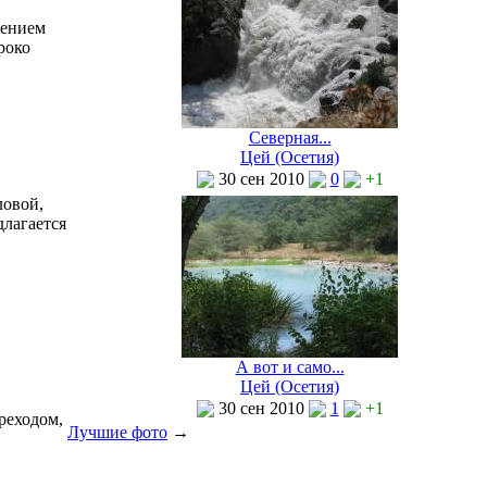
чением
роко
Северная...
Цей (Осетия)
30 сен 2010
0
+1
ловой,
лагается
А вот и само...
Цей (Осетия)
30 сен 2010
1
+1
реходом,
Лучшие фото
→