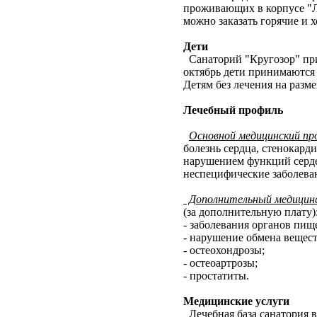
проживающих в корпусе "Лю
можно заказать горячие и х
Дети
Санаторий "Кругозор" прин
октябрь дети принимаются 
Детям без лечения на разм
Лечебный профиль
Основной медицинский пр
болезнь сердца, стенокарди
нарушением функций серде
неспецифические заболеван
Дополнительный медицинс
(за дополнительную плату)
- заболевания органов пищ
- нарушение обмена вещест
- остеохондрозы;
- остеоартрозы;
- простатиты.
Медицинские услуги
Лечебная база санатория в