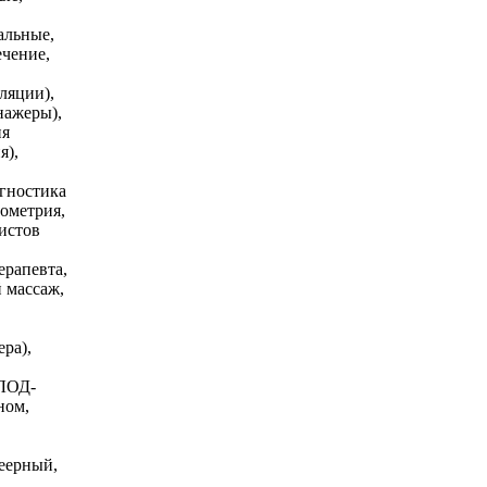
альные,
ечение,
ляции),
нажеры),
ия
я),
агностика
гометрия,
истов
ерапевта,
й массаж,
ра),
 ЛОД-
ном,
веерный,