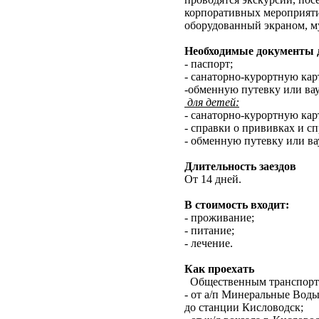
корпоративных мероприятий 
оборудованный экраном, м
Необходимые документы д
- паспорт;
- санаторно-курортную кар
-обменную путевку или вау
для детей:
- санаторно-курортную кар
- справки о прививках и с
- обменную путевку или ва
Длительность заездов
От 14 дней.
В стоимость входит:
- проживание;
- питание;
- лечение.
Как проехать
Общественным транспорт
- от а/п Минеральные Воды 
до станции Кисловодск;