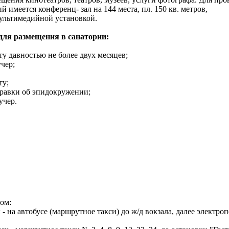
имеется конференц- зал на 144 места, пл. 150 кв. метров,
ультимедийной установкой.
ля размещения в санатории:
ту давностью не более двух месяцев;
чер;
ту;
правки об эпидокружении;
учер.
ом:
- на автобусе (маршрутное такси) до ж/д вокзала, далее электро