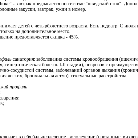
кс" - завтрак предлагается по системе "шведский стол". Допо
олодные закуски, завтрак, ужин в номер.
имает детей с четырёхлетнего возраста. Есть педиатр. С июля 
только на дополнительное место.
ещение предоставляется скидка - 45%.
офиль
санатория: заболевания системы кровообращения (ишемич
я, гипертоническая болезнь I-II стадии), неврозов с преимущес
чно-сосудистой системы, заболеваний органов дыхания (хронич
ия легких, бронхиальная астма), сексуальные расстройства.
кий профиль
:
еварения;
в;
ключает в себя бальнеолечение, водолечение (нарзанные, вихрев