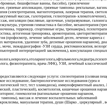
бромные, бишофитные ванны, бассейн), грязелечение
ное, грязевые аппликации, грязевые тампоны- ректальные, вагин
апия (электротерапия, магнитотерапия, лазерная терапия, светол
акуумный массаж, галотерапия, гелиотерапия- климатолечение),
саж, ингаляции (масляные, щелочные, ультразвуковые, галоинга
изкультура, утренняя гимнастика в бассейне, механотерапия (тре
ночника, терренкур, спортивные игры, тренажеры), психотерап
стика, аутогенная тренировка, аромотерапия, цветоритмотерапи
гия (профосмотр, лечение заболеваний десен, лечение кариеса с
 материалов, удаление зуба, десневые орошения нарзаном), ди
, мочи, эхокардиография -УЗИ сердца, ректоманоскопия, велоэр
мпьютерной интерпретацией заключения,), консультации специал
иолога,невролога,отоларинголога,офтальмолога,педиатра,психот
ролога, физиотерапевта, врача ЛФК), УЗИ, лечебный классически
редоставляются следующие услуги: спелеотерапия (соляная пеще
ое исследование, бактериологические исследования (уреа и
огический тест, тест хламидиоза), иммуноферментный анализ,
ческий, пластический), косметология, кишечные орошения нарза
торинг, гинекология (вагинальные орошения нарзаном,
 тампоны), массаж и лечение воспалительных заболеваний
кроклизмы, мануальная терапия, души (Шарко , циркулярный , 