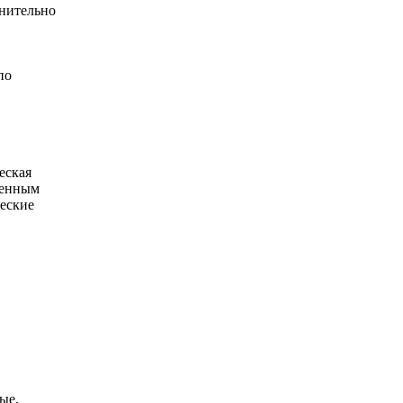
лнительно
по
еская
твенным
еские
ые,