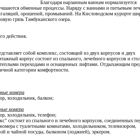
Благодаря нарзанным ваннам нормализуется
лучшаются обменные процессы. Наряду с ваннами и питьевым ле
нгаляций, орошений, промываний. На Кисловодском курорте ши
овую грязь Тамбуканского озера.
о действия.
ставляет собой комплекс, состоящий из двух корпусов и двух
тажный корпус состоит из спального, лечебного корпусов и сто
 теплыми переходами и оснащенных лифтами. Отдыхающим пред
личной категории комфортности.
ные номера
ор, холодильник, балкон;
ные номера
ор, холодильник, телефон;
" состоит из спального и лечебного корпусов, соединенных пе
номера с туалетными комнатами, холодильником, телевизором,
ой и чайной посуды, балконом (лоджией), эркером.