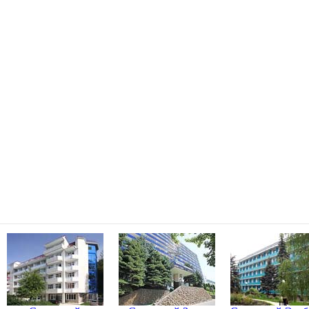
ских Минеральных Водах
фону: 8 (800) 200-47-07
0-23-23, Пятигорск, Железноводск +7(906) 440-23-23