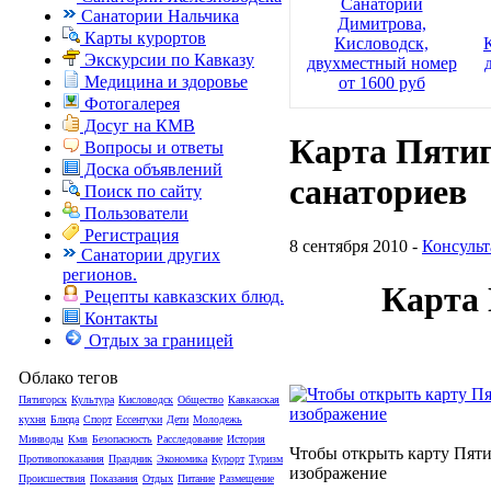
Санаторий
Санатории Нальчика
Димитрова,
Карты курортов
Кисловодск,
Экскурсии по Кавказу
двухместный номер
Медицина и здоровье
от 1600 руб
Фотогалерея
Досуг на КМВ
Карта Пятиг
Вопросы и ответы
Доска объявлений
санаториев
Поиск по сайту
Пользователи
Регистрация
8 сентября 2010 -
Консульт
Санатории других
регионов.
Карта 
Рецепты кавказских блюд.
Контакты
Отдых за границей
Облако тегов
Пятигорск
Культура
Кисловодск
Общество
Кавказская
кухня
Блюда
Спорт
Ессентуки
Дети
Молодежь
Минводы
Кмв
Безопасность
Расследование
История
Чтобы открыть карту Пяти
Противопоказания
Праздник
Экономика
Курорт
Туризм
изображение
Происшествия
Показания
Отдых
Питание
Размещение