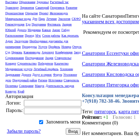
Выставка
Образование
Здоровье
Расчетный час
Транспорт
Лермонтов
Санаторий
Георгиевск
Развитие
Происшествие
Открытие
Проект
Железноводск
На сайте СанаторииПятиго
Минеральные воды
Дтп
Парк
Лечение
Экология
СКФО
указанием всех достоприм
Реконструкция
Еда
Программа
Фестиваль
Авария
Юбилей
Дорога
Медицина
Кавказ
Анонс
Гибдд
Рекомендуем ее посмотрет
Расположение
Проезд
Мчс
Сезон работы
Как проехать
Адрес
Экскурсии
Необходимые документы для
размещения
Процедуры
Услуги
Профиль
Номера
Отпуск
Санатории Ессентуки оф
Суд
Церковь
Кавминводы
Аэропорт
Конференция
Заезд
Соревнования
Пострадавшие
Акция
Ставрополье
Санатории Железноводск
Концерт
Строительство
Победители
Казачество
Медицинские услуги
Лечебный профиль
Хлопонин
Санатории Кисловодска 
Задержание
Дороги
Досуг и сервис
Форум
Уголовное
дело
Предгорный район
Регион
Источники
Ставрополь
Санатории Пятигорка оф
Политика
Совещание
Машук
Длительность заездов
Конкурс
Край
Консультация менеджера п
Авторизация
+7(918) 782-38-46. Звони
Логин:
Пароль:
Теги:
пятигорск
,
карта пя
Рейтинг:
+1
Голосов:
1
Запомнить меня
Комментарии (
0
)
Забыли пароль?
Нет комментариев. Ваш бу