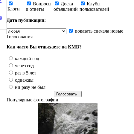
с,
Вопросы
Доска
Клубы
Блоги
и ответы
объявлений
пользователей
р
Дата публикации:
показать сначала новые
Голосования
Как часто Вы отдыхаете на КМВ?
каждый год
через год
раз в 5 лет
однажды
ни разу не был
Популярные фотографии