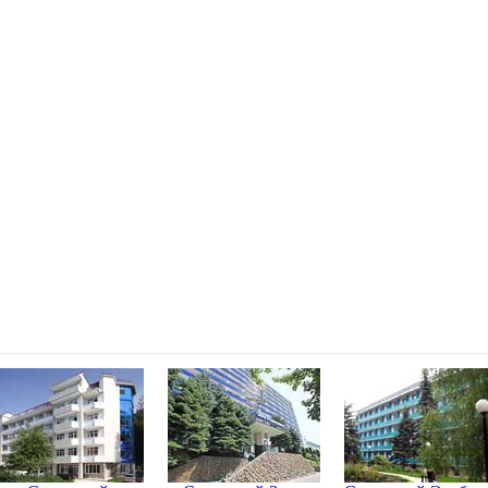
ских Минеральных Водах
фону: 8 (800) 200-47-07
0-23-23, Пятигорск, Железноводск +7(906) 440-23-23