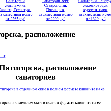
Санаторий
Санаторий Зори
Санаторий Эльбру
Жемчужина
Ставрополья,
Железноводск,
Кавказа, Ессентуки,
Пятигорск,
курортн. парк,
двухместный номер
двухместный номер
двухместный номе
от 2765 руб
от 2200 руб
от 1820 руб
орска, расположение
ант
Пятигорска, расположение
санаториев
горска в отдельном окне в полном формате кликните на ее