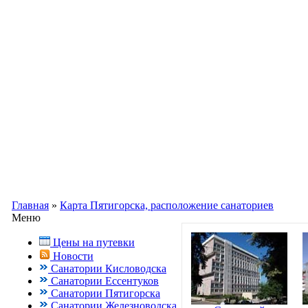
Информационный портал о Кавказ
Заказ путевок по бесплатному теле
Кисловодск, Ессентуки +7(988) 70
Главная
»
Карта Пятигорска, расположение санаториев
Меню
Цены на путевки
Новости
Санатории Кисловодска
Санатории Ессентуков
Санатории Пятигорска
Санатории Железноводска