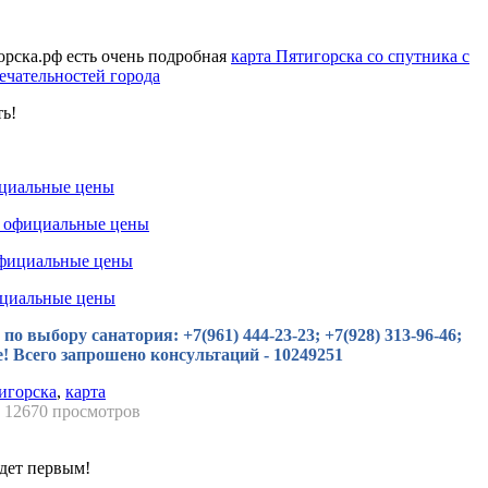
рска.рф есть очень подробная
карта Пятигорска со спутника с
ечательностей города
ь!
ициальные цены
а официальные цены
официальные цены
ициальные цены
о выбору санатория: +7(961) 444-23-23; +7(928) 313-96-46;
те! Всего запрошено консультаций - 10249251
тигорска
,
карта
12670 просмотров
дет первым!