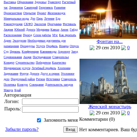
Выставка
Образование
Здоровье
Транспорт
Расчетный
час
Лермонтов
Санаторий
Георгиевск
Развитие
Происшествие
Открытие
Проект
Железноводск
Минеральные воды
Дтп
Парк
Лечение
Еда
Реконструкция
СКФО
Экология
Программа
Фестиваль
Авария
Юбилей
Дорога
Медицина
Кавказ
Анонс
Гибдд
Расположение
Проезд
Сезон работы
Мчс
Как проехать
Фонтан на...
Адрес
Экскурсии
Необходимые документы для
размещения
Процедуры
Услуги
Профиль
Номера
Отпуск
29 сен 2010
0
Суд
Церковь
Конференция
Кавминводы
Аэропорт
Заезд
Соревнования
Акция
Пострадавшие
Ставрополье
Концерт
Строительство
Победители
Казачество
Медицинские услуги
Лечебный профиль
Хлопонин
Задержание
Форум
Дороги
Досуг и сервис
Уголовное
дело
Предгорный район
Регион
Источники
Ставрополь
Политика
Конкурс
Совещание
Длительность заездов
Машук
Край
Авторизация
Логин:
Женский монастырь
Пароль:
29 сен 2010
0
Комментарии (
0
)
Запомнить меня
Забыли пароль?
Нет комментариев. Ваш бу