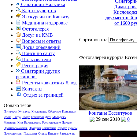
Санатори
Санатории Нальчика
Димитрова
Карты курортов
Кисловодс
Экскурсии по Кавказу
двухместный 
Медицина и здоровье
от 1600 ру
Фотогалерея
Досуг на КМВ
Сортировать:
Вопросы и ответы
Доска объявлений
Поиск по сайту
Фотогалерея курорта Ессе
Пользователи
Регистрация
Санатории других
регионов.
Рецепты кавказских блюд.
Контакты
Отдых за границей
Облако тегов
Пятигорск
Культура
Кисловодск
Общество
Кавказская
Фонтаны Ессентуков
кухня
Блюда
Спорт
Ессентуки
Дети
Молодежь
29 сен 2010
0
Минводы
Кмв
Безопасность
Расследование
История
Противопоказания
Праздник
Экономика
Курорт
Туризм
Происшествия
Показания
Отдых
Питание
Размещение