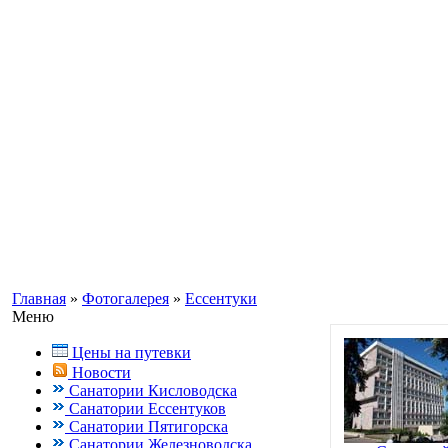
Информационный портал о Кавказ
Заказ путевок по бесплатному теле
Кисловодск, Ессентуки +7(988) 70
Главная
»
Фотогалерея
»
Ессентуки
Меню
Цены на путевки
Новости
Санатории Кисловодска
Санатории Ессентуков
Санатории Пятигорска
Санатории Железноводска