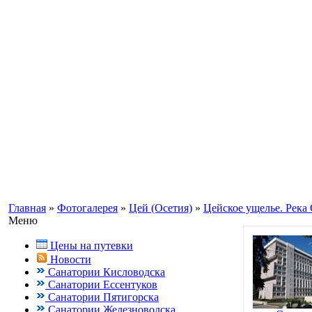
Информационный портал о Кавказ
Заказ путевок по бесплатному теле
Кисловодск, Ессентуки +7(988) 70
Главная
»
Фотогалерея
»
Цей (Осетия)
»
Цейское ущелье. Река
Меню
Цены на путевки
Новости
Санатории Кисловодска
Санатории Ессентуков
Санатории Пятигорска
Санатории Железноводска