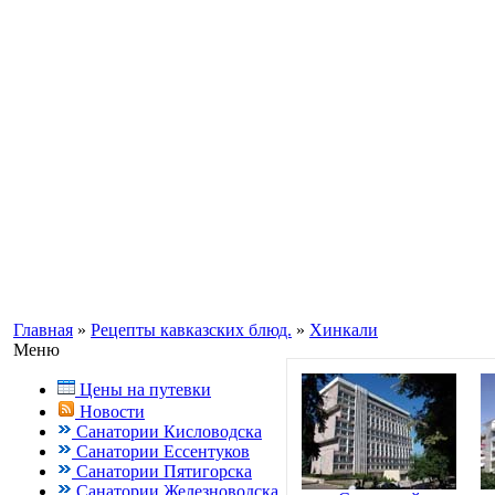
Информационный портал о Кавказ
Заказ путевок по бесплатному теле
Кисловодск, Ессентуки +7(988) 70
Главная
»
Рецепты кавказских блюд.
»
Хинкали
Меню
Цены на путевки
Новости
Санатории Кисловодска
Санатории Ессентуков
Санатории Пятигорска
Санатории Железноводска