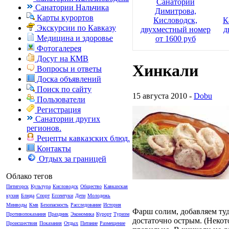
Санаторий
Санатории Нальчика
Димитрова,
Карты курортов
Кисловодск,
К
Экскурсии по Кавказу
двухместный номер
д
Медицина и здоровье
от 1600 руб
Фотогалерея
Досуг на КМВ
Хинкали
Вопросы и ответы
Доска объявлений
Поиск по сайту
15 августа 2010 -
Dobu
Пользователи
Регистрация
Санатории других
регионов.
Рецепты кавказских блюд.
Контакты
Отдых за границей
Облако тегов
Пятигорск
Культура
Кисловодск
Общество
Кавказская
кухня
Блюда
Спорт
Ессентуки
Дети
Молодежь
Минводы
Кмв
Безопасность
Расследование
История
Фаpш солим, добавляем ту
Противопоказания
Праздник
Экономика
Курорт
Туризм
достаточно остpым. (Hекот
Происшествия
Показания
Отдых
Питание
Размещение