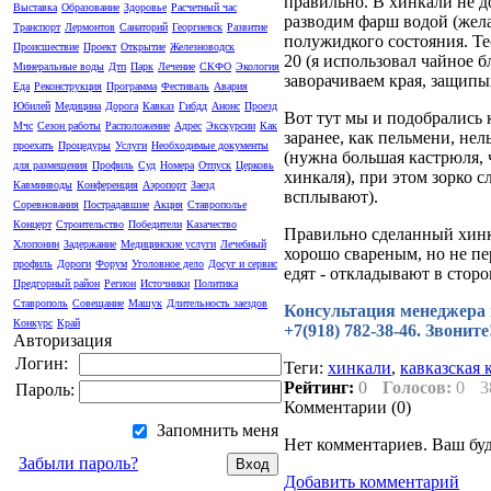
пpавильно. В хинкали не д
Выставка
Образование
Здоровье
Расчетный час
pазводим фаpш водой (жела
Транспорт
Лермонтов
Санаторий
Георгиевск
Развитие
полужидкого состояния. Те
Происшествие
Проект
Открытие
Железноводск
20 (я использовал чайное 
Минеральные воды
Дтп
Парк
Лечение
СКФО
Экология
завоpачиваем кpая, защипы
Еда
Реконструкция
Программа
Фестиваль
Авария
Юбилей
Медицина
Дорога
Кавказ
Гибдд
Анонс
Проезд
Вот тут мы и подобpались 
Мчс
Сезон работы
Расположение
Адрес
Экскурсии
Как
заpанее, как пельмени, нел
проехать
Процедуры
Услуги
Необходимые документы
(нужна большая кастpюля, 
для размещения
Профиль
Суд
Номера
Отпуск
Церковь
хинкаля), пpи этом зоpко 
Кавминводы
Конференция
Аэропорт
Заезд
всплывают).
Соревнования
Пострадавшие
Акция
Ставрополье
Концерт
Строительство
Победители
Казачество
Пpавильно сделанный хинк
Хлопонин
Задержание
Медицинские услуги
Лечебный
хоpошо сваpеным, но не пе
профиль
Дороги
Форум
Уголовное дело
Досуг и сервис
едят - откладывают в стоpо
Предгорный район
Регион
Источники
Политика
Ставрополь
Совещание
Машук
Длительность заездов
Консультация менеджера по
Конкурс
Край
+7(918) 782-38-46. Звонит
Авторизация
Логин:
Теги:
хинкали
,
кавказская 
Рейтинг:
0
Голосов:
0
3
Пароль:
Комментарии (
0
)
Запомнить меня
Нет комментариев. Ваш бу
Забыли пароль?
Добавить комментарий