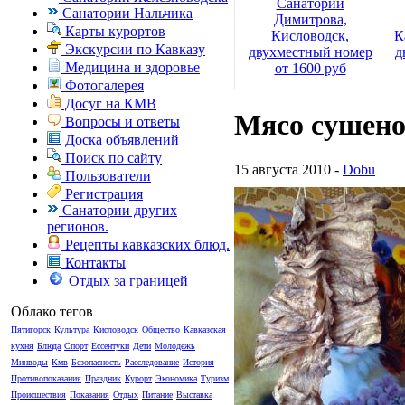
Санаторий
Санатории Нальчика
Димитрова,
Карты курортов
Кисловодск,
К
Экскурсии по Кавказу
двухместный номер
д
Медицина и здоровье
от 1600 руб
Фотогалерея
Досуг на КМВ
Мясо сушено
Вопросы и ответы
Доска объявлений
Поиск по сайту
15 августа 2010 -
Dobu
Пользователи
Регистрация
Санатории других
регионов.
Рецепты кавказских блюд.
Контакты
Отдых за границей
Облако тегов
Пятигорск
Культура
Кисловодск
Общество
Кавказская
кухня
Блюда
Спорт
Ессентуки
Дети
Молодежь
Минводы
Кмв
Безопасность
Расследование
История
Противопоказания
Праздник
Курорт
Экономика
Туризм
Происшествия
Показания
Отдых
Питание
Выставка