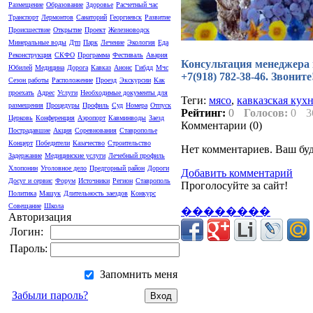
Размещение
Образование
Здоровье
Расчетный час
Транспорт
Лермонтов
Санаторий
Георгиевск
Развитие
Происшествие
Открытие
Проект
Железноводск
Минеральные воды
Дтп
Парк
Лечение
Экология
Еда
Реконструкция
СКФО
Программа
Фестиваль
Авария
Консультация менеджера по
Юбилей
Медицина
Дорога
Кавказ
Анонс
Гибдд
Мчс
+7(918) 782-38-46. Звонит
Сезон работы
Расположение
Проезд
Экскурсии
Как
проехать
Адрес
Услуги
Необходимые документы для
Теги:
мясо
,
кавказская кух
размещения
Процедуры
Профиль
Суд
Номера
Отпуск
Рейтинг:
0
Голосов:
0
3
Церковь
Конференция
Аэропорт
Кавминводы
Заезд
Комментарии (
0
)
Пострадавшие
Акция
Соревнования
Ставрополье
Концерт
Победители
Казачество
Строительство
Нет комментариев. Ваш бу
Задержание
Медицинские услуги
Лечебный профиль
Хлопонин
Уголовное дело
Предгорный район
Дороги
Добавить комментарий
Досуг и сервис
Форум
Источники
Регион
Ставрополь
Проголосуйте за сайт!
Политика
Машук
Длительность заездов
Конкурс
Совещание
Школа
��������
Авторизация
Логин:
Пароль:
Запомнить меня
Забыли пароль?