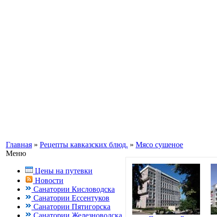
Информационный портал о Кавказ
Заказ путевок по бесплатному теле
Кисловодск, Ессентуки +7(988) 70
Главная
»
Рецепты кавказских блюд.
»
Мясо сушеное
Меню
Цены на путевки
Новости
Санатории Кисловодска
Санатории Ессентуков
Санатории Пятигорска
Санатории Железноводска