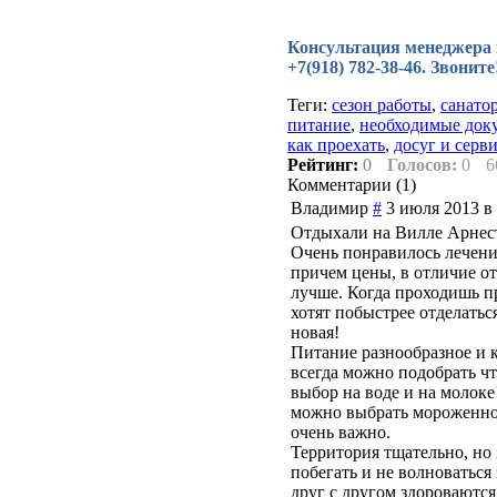
Консультация менеджера по
+7(918) 782-38-46. Звонит
Теги:
сезон работы
,
санато
питание
,
необходимые док
как проехать
,
досуг и серв
Рейтинг:
0
Голосов:
0
6
Комментарии (
1
)
Владимир
#
3 июля 2013 в
Отдыхали на Вилле Арнест
Очень понравилось лечени
причем цены, в отличие от
лучше. Когда проходишь пр
хотят побыстрее отделатьс
новая!
Питание разнообразное и к
всегда можно подобрать чт
выбор на воде и на молоке
можно выбрать мороженное
очень важно.
Территория тщательно, но
побегать и не волноваться 
друг с другом здороваются