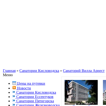
Информационный портал о Кавказ
Заказ путевок по бесплатному теле
Кисловодск, Ессентуки +7(988) 70
Главная
»
Санатории Кисловодска
»
Санаторий Вилла Арнест
Меню
Цены на путевки
Новости
Санатории Кисловодска
Санатории Ессентуков
Санатории Пятигорска
Санатории Железноводска