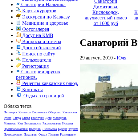
Санаторий
Санатории Нальчика
Димитрова,
Карты курортов
Кисловодск,
К
Экскурсии по Кавказу
двухместный номер
д
Медицина и здоровье
от 1600 руб
Фотогалерея
Досуг на КМВ
Санаторий В
Вопросы и ответы
Доска объявлений
Поиск по сайту
29 августа 2010 -
Юля
Пользователи
Регистрация
Санатории других
регионов.
Рецепты кавказских блюд.
Контакты
Отдых за границей
Облако тегов
Пятигорск
Культура
Кисловодск
Общество
Кавказская
кухня
Блюда
Спорт
Ессентуки
Дети
Молодежь
Минводы
Кмв
Безопасность
Расследование
История
Противопоказания
Праздник
Экономика
Курорт
Туризм
Происшествия
Показания
Отдых
Питание
Размещение