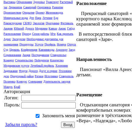
Выставка
Образование
Здоровье
Транспорт
Расчетный
Расположение
час
Лермонтов
Санаторий
Георгиевск
Развитие
Прекрасный санаторий «
Происшествие
Открытие
Проект
Железноводск
курортного парка Кисловод
Минеральные воды
Дтп
Парк
Лечение
Еда
охраняемой зоне формиров
Реконструкция
СКФО
Экология
Программа
Фестиваль
Авария
Юбилей
Дорога
Медицина
Кавказ
Анонс
Гибдд
В непосредственной близ
Расположение
Проезд
Сезон работы
Мчс
Как проехать
санаторий «Заря».
Адрес
Экскурсии
Необходимые документы для
размещения
Процедуры
Услуги
Профиль
Номера
Отпуск
Суд
Церковь
Конференция
Кавминводы
Аэропорт
Заезд
Соревнования
Акция
Пострадавшие
Ставрополье
Направленность
Концерт
Строительство
Победители
Казачество
Медицинские услуги
Лечебный профиль
Хлопонин
Пансионат «Вилла Арнест
Задержание
Форум
Дороги
Досуг и сервис
Уголовное
детьми.
дело
Предгорный район
Регион
Источники
Ставрополь
Политика
Конкурс
Совещание
Длительность заездов
Машук
Край
Авторизация
Размещение
Логин:
Отдыхающим санатория «
Пароль:
комфортабельных номерах 
размещение в трёхэтажном,
Запомнить меня
«Вера», «Надежда», «Любо
Забыли пароль?