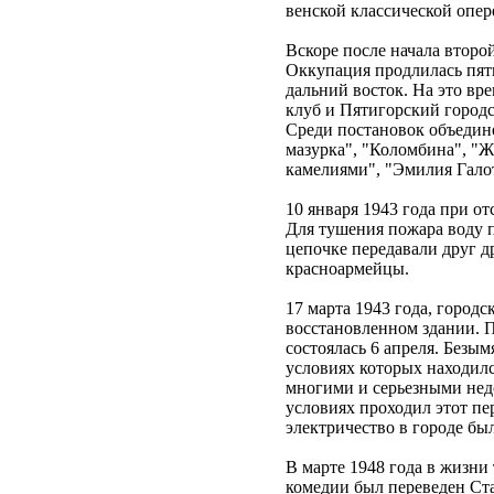
венской классической опе
Вскоре после начала втор
Оккупация продлилась пять
дальний восток. На это вр
клуб и Пятигорский городс
Среди постановок объедине
мазурка", "Коломбина", "Ж
камелиями", "Эмилия Галотт
10 января 1943 года при о
Для тушения пожара воду 
цепочке передавали друг д
красноармейцы.
17 марта 1943 года, город
восстановленном здании. П
состоялась 6 апреля. Безы
условиях которых находилс
многими и серьезными недо
условиях проходил этот пе
электричество в городе бы
В марте 1948 года в жизни 
комедии был переведен Ст