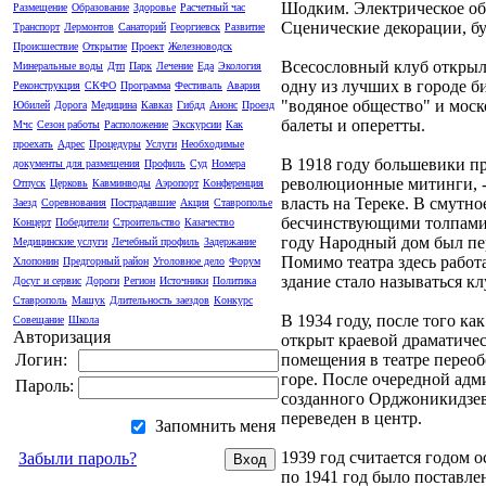
Шодким. Электрическое об
Размещение
Образование
Здоровье
Расчетный час
Сценические декорации, б
Транспорт
Лермонтов
Санаторий
Георгиевск
Развитие
Происшествие
Открытие
Проект
Железноводск
Всесословный клуб открылс
Минеральные воды
Дтп
Парк
Лечение
Еда
Экология
одну из лучших в городе би
Реконструкция
СКФО
Программа
Фестиваль
Авария
"водяное общество" и моск
Юбилей
Дорога
Медицина
Кавказ
Гибдд
Анонс
Проезд
балеты и оперетты.
Мчс
Сезон работы
Расположение
Экскурсии
Как
проехать
Адрес
Процедуры
Услуги
Необходимые
В 1918 году большевики п
документы для размещения
Профиль
Суд
Номера
революционные митинги, - 
Отпуск
Церковь
Кавминводы
Аэропорт
Конференция
власть на Тереке. В смутн
Заезд
Соревнования
Пострадавшие
Акция
Ставрополье
бесчинствующими толпами.
Концерт
Победители
Строительство
Казачество
году Народный дом был пе
Медицинские услуги
Лечебный профиль
Задержание
Помимо театра здесь работ
Хлопонин
Предгорный район
Уголовное дело
Форум
здание стало называться к
Досуг и сервис
Дороги
Регион
Источники
Политика
Ставрополь
Машук
Длительность заездов
Конкурс
В 1934 году, после того ка
Совещание
Школа
Авторизация
открыт краевой драматическ
помещения в театре перео
Логин:
горе. После очередной адм
Пароль:
созданного Орджоникидзевс
переведен в центр.
Запомнить меня
1939 год считается годом 
Забыли пароль?
по 1941 год было поставле