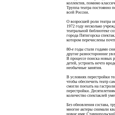
коллектив, помимо классич
Труппа театра постоянно п
всей России.
О возросшей роли театра о
1972 году несколько учреж
театральной библиотеке с
города Пятигорска спектак
котором перечислены почти
80-е годы стали годами сн
другие разносторонние увл
В процессе поиска новых 
детей, устроить нечто вро
необычные занятия.
В условиях перестройки те
чтобы обеспечить театр са
смогли поехать на гастроли
перестройки. Десятилетиям
количество спектаклей уме
Без обновления состава, тр
многие актеры снимали ква
новое имя: Ставропольский