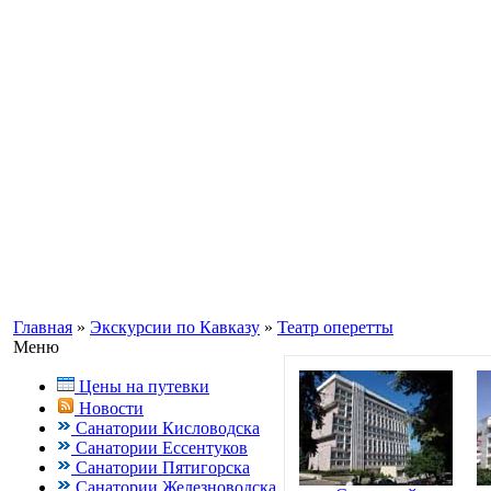
Информационный портал о Кавказ
Заказ путевок по бесплатному теле
Кисловодск, Ессентуки +7(988) 70
Главная
»
Экскурсии по Кавказу
»
Театр оперетты
Меню
Цены на путевки
Новости
Санатории Кисловодска
Санатории Ессентуков
Санатории Пятигорска
Санатории Железноводска