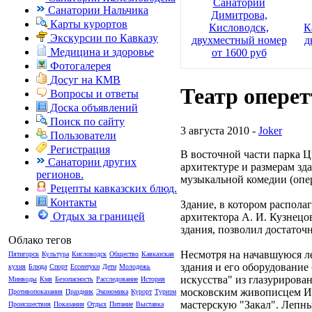
Санаторий
Санатории Нальчика
Димитрова,
Карты курортов
Кисловодск,
К
Экскурсии по Кавказу
двухместный номер
д
Медицина и здоровье
от 1600 руб
Фотогалерея
Досуг на КМВ
Театр опере
Вопросы и ответы
Доска объявлений
Поиск по сайту
3 августа 2010 -
Joker
Пользователи
Регистрация
В восточной части парка Ц
Санатории других
архитектуре и размерам зда
регионов.
музыкальной комедии (опе
Рецепты кавказских блюд.
Контакты
Здание, в котором располаг
Отдых за границей
архитектора А. И. Кузнецо
здания, позволил достаточ
Облако тегов
Несмотря на начавшуюся ле
Пятигорск
Культура
Кисловодск
Общество
Кавказская
здания и его оборудовани
кухня
Блюда
Спорт
Ессентуки
Дети
Молодежь
искусства" из глазурирова
Минводы
Кмв
Безопасность
Расследование
История
московским живописцем И.
Противопоказания
Праздник
Экономика
Курорт
Туризм
мастерскую "Закал". Лепн
Происшествия
Показания
Отдых
Питание
Выставка