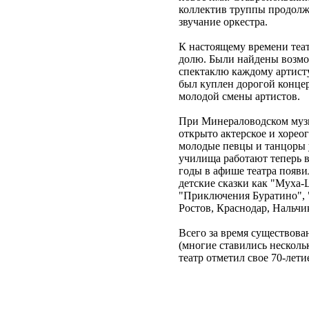
коллектив труппы продолж
звучание оркестра.
К настоящему времени теа
долю. Были найдены возмож
спектаклю каждому артист
был куплен дорогой концер
молодой смены артистов.
При Минераловодском музы
открыто актерское и хорео
молодые певцы и танцоры 
училища работают теперь в 
годы в афише театра появи
детские сказки как "Муха-
"Приключения Буратино", "
Ростов, Краснодар, Нальчи
Всего за время существова
(многие ставились нескольк
театр отметил свое 70-лети